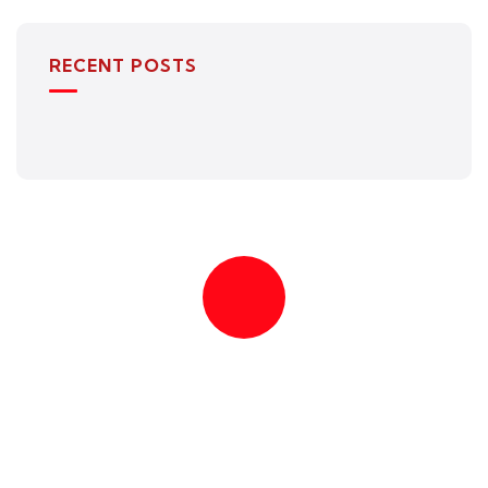
RECENT POSTS
Quick insurance proccess
Talk to an expert
+ 1- (246) 333-0089